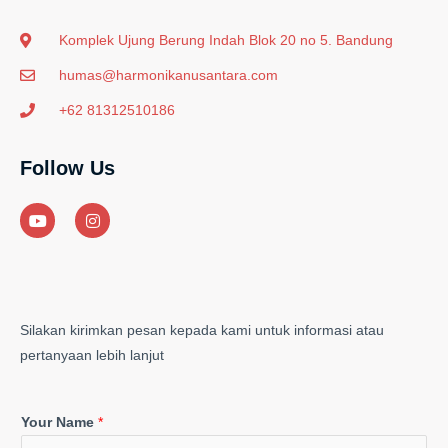
Komplek Ujung Berung Indah Blok 20 no 5. Bandung
humas@harmonikanusantara.com
+62 81312510186
Follow Us
Y
I
o
n
u
s
t
t
u
a
b
g
e
r
a
m
Silakan kirimkan pesan kepada kami untuk informasi atau
pertanyaan lebih lanjut
Your Name
*