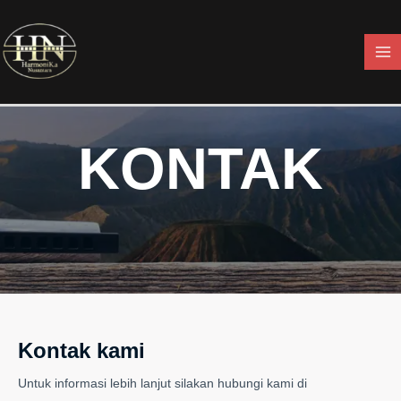
Skip
Ma
to
Me
content
KONTAK
Kontak kami
Untuk informasi lebih lanjut silakan hubungi kami di